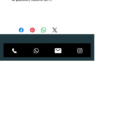
Dépôt
Correspondance
Route de Gollion 9,
Route de cugy 11,
1305 Penthalaz
1054 Morrens
info@urp-events.com
info@urp-events.com
+41 78 727 59 18
admin@revepriscilia.ch
+41 21 731 10 46
Merci de bien prendre connaissance des conditions
générales
URP Group SA