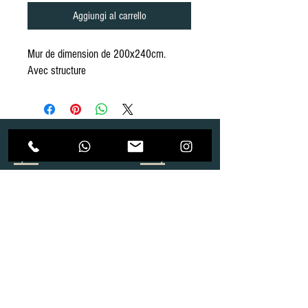
Aggiungi al carrello
Mur de dimension de 200x240cm.
Avec structure
Dépôt
Correspondance
Route de Gollion 9,
Route de cugy 11,
1305 Penthalaz
1054 Morrens
info@urp-events.com
info@urp-events.com
+41 78 727 59 18
admin@revepriscilia.ch
+41 21 731 10 46
Merci de bien prendre connaissance des conditions
générales